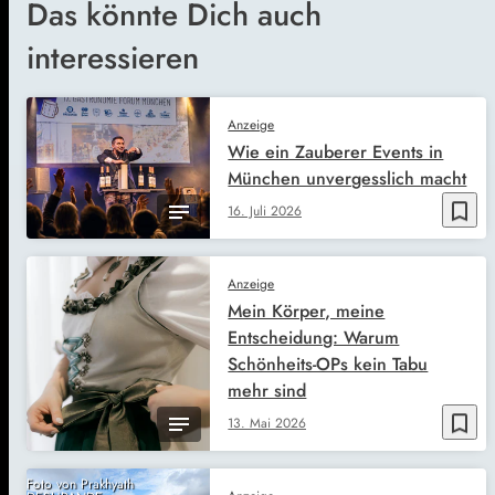
Das könnte Dich auch
interessieren
Anzeige
Wie ein Zauberer Events in
München unvergesslich macht
bookmark_border
16. Juli 2026
Anzeige
Mein Körper, meine
Entscheidung: Warum
Schönheits-OPs kein Tabu
mehr sind
bookmark_border
13. Mai 2026
Foto von Prakhyath