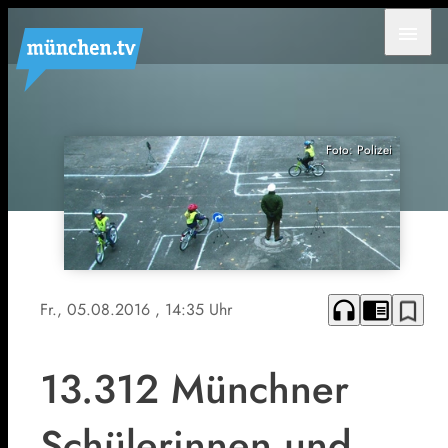
menu
Foto: Polizei
headphones
chrome_reader_mode
bookmark_border
Fr., 05.08.2016
, 14:35 Uhr
13.312 Münchner
Schülerinnen und