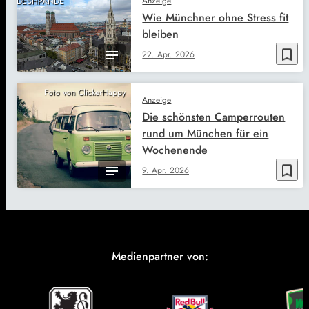
Anzeige
DESHPANDE
Wie Münchner ohne Stress fit
bleiben
bookmark_border
22. Apr. 2026
Foto von ClickerHappy
Anzeige
Die schönsten Camperrouten
rund um München für ein
Wochenende
bookmark_border
9. Apr. 2026
Medienpartner von: