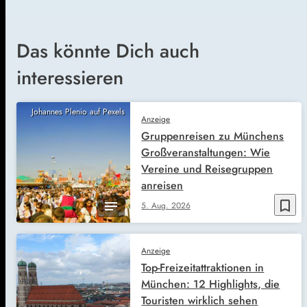
Das könnte Dich auch
interessieren
Johannes Plenio auf Pexels
Anzeige
Gruppenreisen zu Münchens
Großveranstaltungen: Wie
Vereine und Reisegruppen
anreisen
bookmark_border
5. Aug. 2026
Anzeige
Top-Freizeitattraktionen in
München: 12 Highlights, die
Touristen wirklich sehen