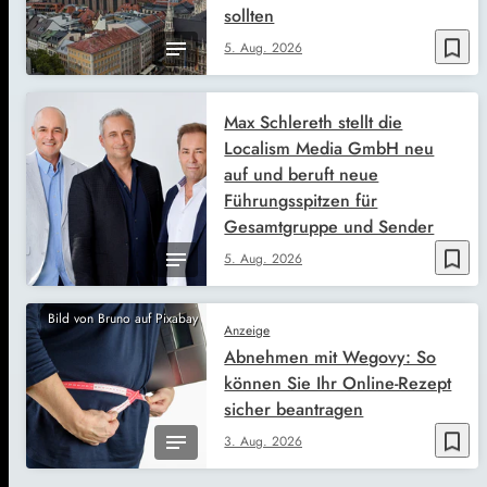
sollten
bookmark_border
5. Aug. 2026
Max Schlereth stellt die
Localism Media GmbH neu
auf und beruft neue
Führungsspitzen für
Gesamtgruppe und Sender
bookmark_border
5. Aug. 2026
Bild von Bruno auf Pixabay
Anzeige
Abnehmen mit Wegovy: So
können Sie Ihr Online-Rezept
sicher beantragen
bookmark_border
3. Aug. 2026