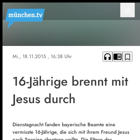
menu
Symbolfoto
headphones
chrome_reader_mode
bookmark_border
Mi., 18.11.2015
, 16:38 Uhr
16-Jährige brennt mit
Jesus durch
Dienstagnacht fanden bayerische Beamte eine
vermisste 16-Jährige, die sich mit ihrem Freund Jesus
nach Spanien absetzen wollte. Die Eltern des