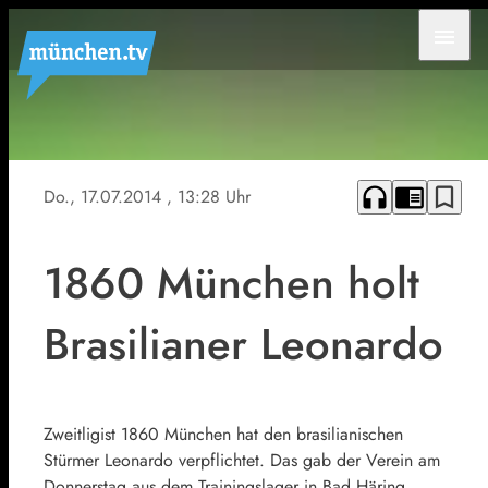
menu
headphones
chrome_reader_mode
bookmark_border
Do., 17.07.2014
, 13:28 Uhr
1860 München holt
Brasilianer Leonardo
Zweitligist 1860 München hat den brasilianischen
Stürmer Leonardo verpflichtet. Das gab der Verein am
Donnerstag aus dem Trainingslager in Bad Häring