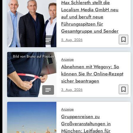
Max Schlereth stellt die
Localism Media GmbH neu
auf und beruft neue
Führungsspitzen für
Gesamtgruppe und Sender
bookmark_border
5. Aug. 2026
Bild von Bruno auf Pixabay
Anzeige
Abnehmen mit Wegovy: So
können Sie Ihr Online-Rezept
sicher beantragen
bookmark_border
3. Aug. 2026
Anzeige
Gruppenreisen zu
Großveranstaltungen in
München: Leitfaden für