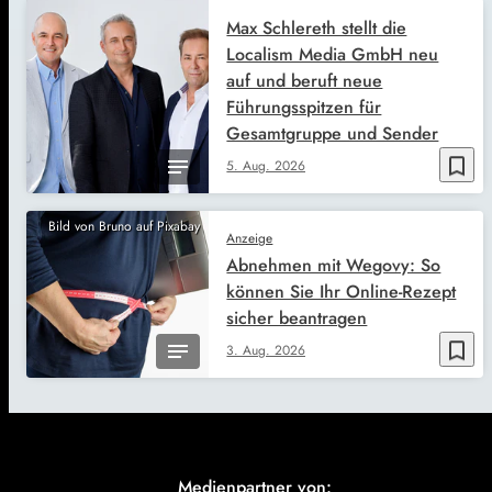
Max Schlereth stellt die
Localism Media GmbH neu
auf und beruft neue
Führungsspitzen für
Gesamtgruppe und Sender
bookmark_border
5. Aug. 2026
Bild von Bruno auf Pixabay
Anzeige
Abnehmen mit Wegovy: So
können Sie Ihr Online-Rezept
sicher beantragen
bookmark_border
3. Aug. 2026
Medienpartner von: