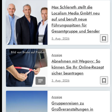
Max Schlereth stellt die
Localism Media GmbH neu
auf und beruft neue
Führungsspitzen für
Gesamtgruppe und Sender
bookmark_border
5. Aug. 2026
Bild von Bruno auf Pixabay
Anzeige
Abnehmen mit Wegovy: So
können Sie Ihr Online-Rezept
sicher beantragen
bookmark_border
3. Aug. 2026
Anzeige
Gruppenreisen zu
Großveranstaltungen in