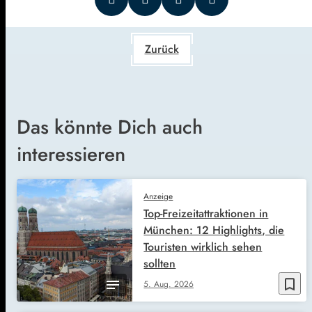
Zurück
Das könnte Dich auch
interessieren
Anzeige
Top-Freizeitattraktionen in
München: 12 Highlights, die
Touristen wirklich sehen
sollten
bookmark_border
5. Aug. 2026