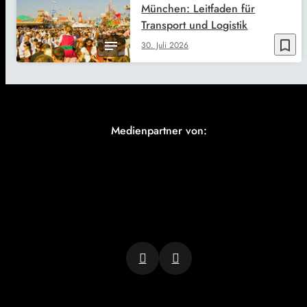
München: Leitfaden für
Transport und Logistik
bookmark_border
30. Juli 2026
Medienpartner von: