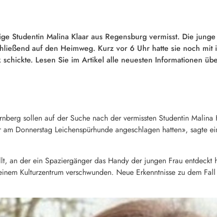
hrige Studentin Malina Klaar aus Regensburg vermisst. Die jun
chließend auf den Heimweg. Kurz vor 6 Uhr hatte sie noch mit
schickte. Lesen Sie im Artikel alle neuesten Informationen übe
ürnberg sollen auf der Suche nach der vermissten Studentin Malina K
er am Donnerstag Leichenspürhunde angeschlagen hatten», sagte ein
ellt, an der ein Spaziergänger das Handy der jungen Frau entdeckt 
einem Kulturzentrum verschwunden. Neue Erkenntnisse zu dem Fall 