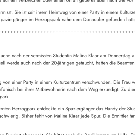
se auf ein Verbrechen oder einen Unfall gebe es aber nach wie vor n
rmisst. Sie ist seit ihrem Heimweg von einer Party in einem Kultur
paziergänger im Herzogspark nahe dem Donauufer gefunden hatte. D
+++++++++++++++++++++++++++++++++++++++++++++
Suche nach der vermissten Studentin Malina Klaar am Donnerstag au
ll werde auch nach der 20-Jährigen getaucht, hatten die Beamten e
von einer Party in einem Kulturzentrum verschwunden. Die Frau w
elefonisch bei ihrer Mitbewohnerin nach dem Weg erkundigt. Zu die
park.
rnten Herzogpark entdeckte ein Spaziergänger das Handy der Stude
schwierig. Bisher fehlt von Malina Klaar jede Spur. Die Ermittler h