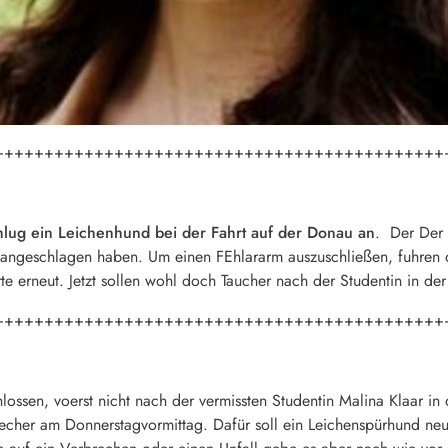
+++++++++++++++++++++++++++++++++++++++++++++
hlug ein Leichenhund bei der Fahrt auf der Donau an
. Der Der 
 angeschlagen haben. Um einen FEhlararm auszuschließen, fuhren di
e erneut. Jetzt sollen wohl doch Taucher nach der Studentin in de
+++++++++++++++++++++++++++++++++++++++++++++
lossen, voerst nicht nach der vermissten Studentin Malina Klaar i
sprecher am Donnerstagvormittag. Dafür soll ein Leichenspürhund n