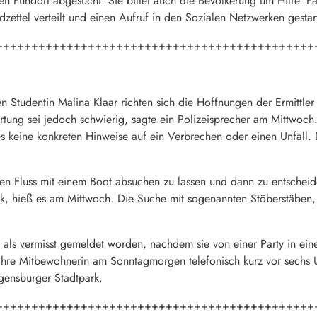
en Fundort abgesucht. Sie bittet auch die Bevölkerung um Hilfe. F
zettel verteilt und einen Aufruf in den Sozialen Netzwerken gestart
+++++++++++++++++++++++++++++++++++++++++++++
en Studentin Malina Klaar richten sich die Hoffnungen der Ermittl
tung sei jedoch schwierig, sagte ein Polizeisprecher am Mittwoch.
es keine konkreten Hinweise auf ein Verbrechen oder einen Unfall.
den Fluss mit einem Boot absuchen zu lassen und dann zu entscheid
k, hieß es am Mittwoch. Die Suche mit sogenannten Stöberstäben, 
e als vermisst gemeldet worden, nachdem sie von einer Party in ei
e ihre Mitbewohnerin am Sonntagmorgen telefonisch kurz vor sechs 
ensburger Stadtpark.
+++++++++++++++++++++++++++++++++++++++++++++