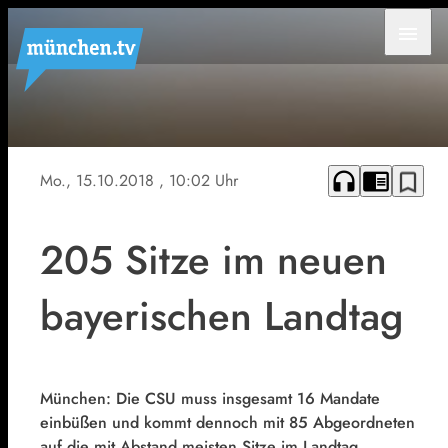
menu
headphones
chrome_reader_mode
bookmark_border
Mo., 15.10.2018
, 10:02 Uhr
205 Sitze im neuen
bayerischen Landtag
München: Die CSU muss insgesamt 16 Mandate
einbüßen und kommt dennoch mit 85 Abgeordneten
auf die mit Abstand meisten Sitze im Landtag.