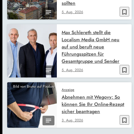
sollten
bookmark_border
5. Aug. 2026
Max Schlereth stellt die
Localism Media GmbH neu
auf und beruft neue
Führungsspitzen für
Gesamtgruppe und Sender
bookmark_border
5. Aug. 2026
Bild von Bruno auf Pixabay
Anzeige
Abnehmen mit Wegovy: So
können Sie Ihr Online-Rezept
sicher beantragen
bookmark_border
3. Aug. 2026