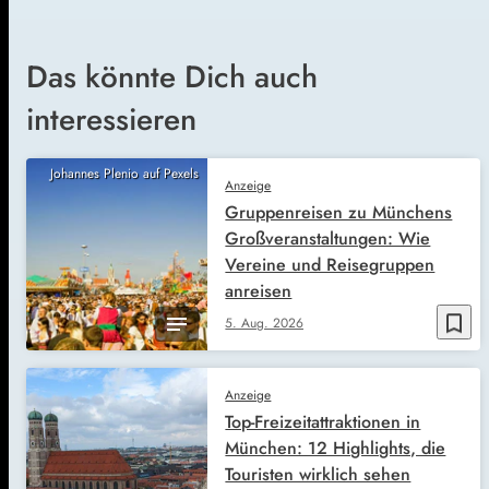
Das könnte Dich auch
interessieren
Johannes Plenio auf Pexels
Anzeige
Gruppenreisen zu Münchens
Großveranstaltungen: Wie
Vereine und Reisegruppen
anreisen
bookmark_border
5. Aug. 2026
Anzeige
Top-Freizeitattraktionen in
München: 12 Highlights, die
Touristen wirklich sehen