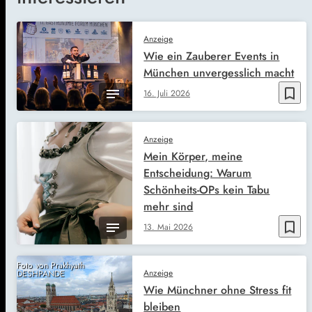
Anzeige
Wie ein Zauberer Events in
München unvergesslich macht
bookmark_border
16. Juli 2026
Anzeige
Mein Körper, meine
Entscheidung: Warum
Schönheits-OPs kein Tabu
mehr sind
bookmark_border
13. Mai 2026
Foto von Prakhyath
Anzeige
DESHPANDE
Wie Münchner ohne Stress fit
bleiben