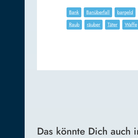
Bank
Banüberfall
bargeld
Raub
räuber
Täter
Waffe
Das könnte Dich auch i