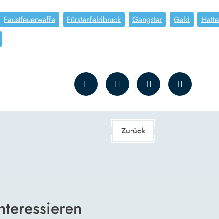
Faustfeuerwaffe
Fürstenfeldbruck
Gangster
Geld
Hatt
Zurück
nteressieren