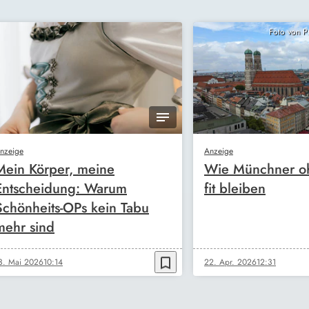
Foto von 
nzeige
Anzeige
Mein Körper, meine
Wie Münchner oh
Entscheidung: Warum
fit bleiben
Schönheits-OPs kein Tabu
mehr sind
bookmark_border
3. Mai 2026
10:14
22. Apr. 2026
12:31