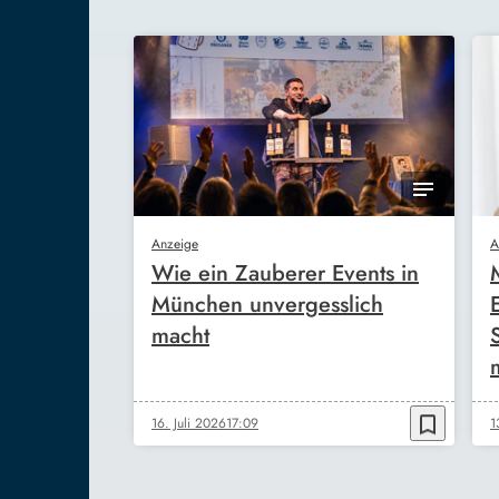
Anzeige
A
Wie ein Zauberer Events in
München unvergesslich
macht
bookmark_border
16. Juli 2026
17:09
1