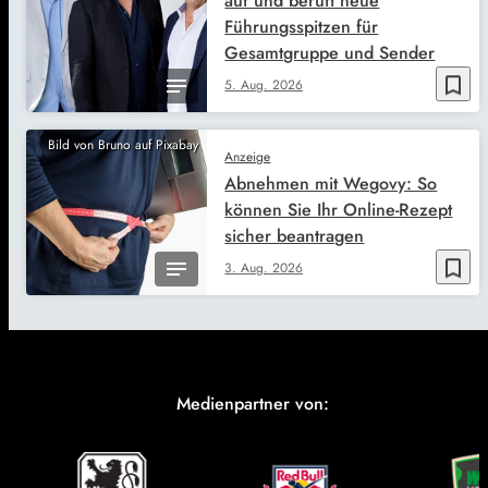
auf und beruft neue
Führungsspitzen für
Gesamtgruppe und Sender
bookmark_border
5. Aug. 2026
Bild von Bruno auf Pixabay
Anzeige
Abnehmen mit Wegovy: So
können Sie Ihr Online-Rezept
sicher beantragen
bookmark_border
3. Aug. 2026
Medienpartner von: