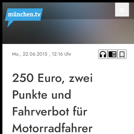
menu
Verkehrskontrolle
Polizei
headphones
chrome_reader_mode
bookmark_border
Mo., 22.06.2015
, 12:16 Uhr
250 Euro, zwei
Punkte und
Fahrverbot für
Motorradfahrer