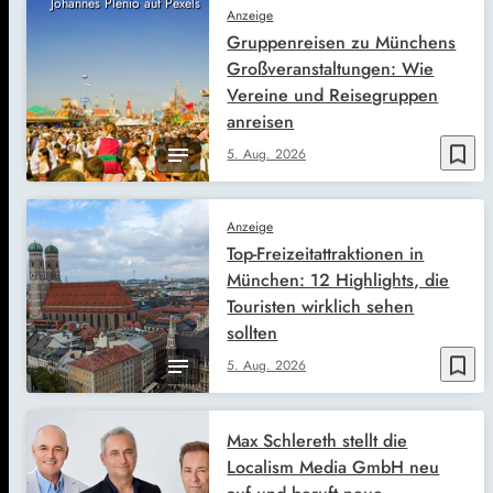
Johannes Plenio auf Pexels
Anzeige
Gruppenreisen zu Münchens
Großveranstaltungen: Wie
Vereine und Reisegruppen
anreisen
bookmark_border
5. Aug. 2026
Anzeige
Top-Freizeitattraktionen in
München: 12 Highlights, die
Touristen wirklich sehen
sollten
bookmark_border
5. Aug. 2026
Max Schlereth stellt die
Localism Media GmbH neu