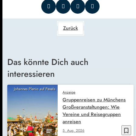
Zurück
Das könnte Dich auch
interessieren
Johannes Plenio auf Pexels
Anzeige
Gruppenreisen zu Münchens
Großveranstaltungen: Wie
Vereine und Reisegruppen
anreisen
bookmark_border
5. Aug. 2026