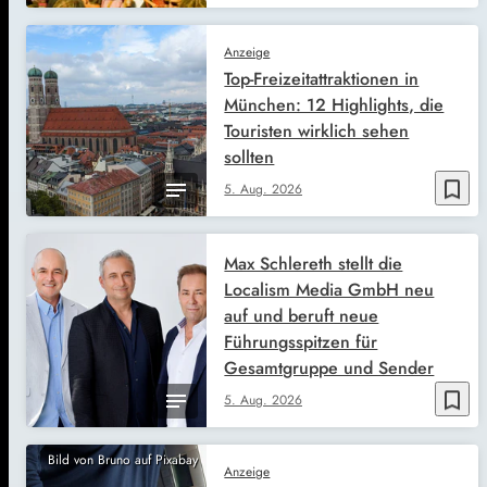
Anzeige
Top-Freizeitattraktionen in
München: 12 Highlights, die
Touristen wirklich sehen
sollten
bookmark_border
5. Aug. 2026
Max Schlereth stellt die
Localism Media GmbH neu
auf und beruft neue
Führungsspitzen für
Gesamtgruppe und Sender
bookmark_border
5. Aug. 2026
Bild von Bruno auf Pixabay
Anzeige