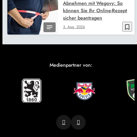
Abnehmen mit Wegovy: So
können Sie Ihr Online-Rezept
sicher beantragen
bookmark_border
3. Aug. 2026
Medienpartner von: