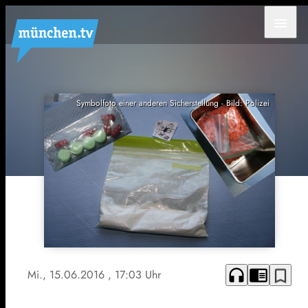
menu
Symbolfoto einer anderen Sicherstellung - Bild: Polizei
headphones
chrome_reader_mode
bookmark_border
Mi., 15.06.2016
, 17:03 Uhr