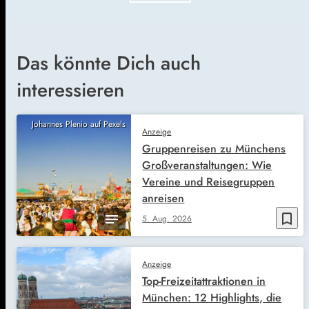
Das könnte Dich auch
interessieren
Johannes Plenio auf Pexels
Anzeige
Gruppenreisen zu Münchens
Großveranstaltungen: Wie
Vereine und Reisegruppen
anreisen
bookmark_border
5. Aug. 2026
Anzeige
Top-Freizeitattraktionen in
München: 12 Highlights, die