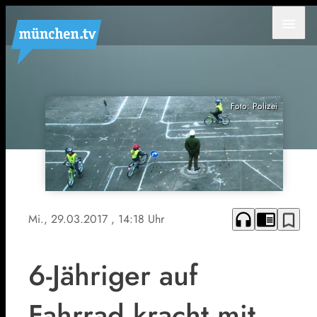
menu
Foto: Polizei
headphones
chrome_reader_mode
bookmark_border
Mi., 29.03.2017
, 14:18 Uhr
6-Jähriger auf
Fahrrad kracht mit