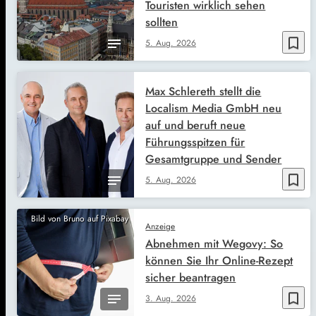
Touristen wirklich sehen
sollten
bookmark_border
5. Aug. 2026
Max Schlereth stellt die
Localism Media GmbH neu
auf und beruft neue
Führungsspitzen für
Gesamtgruppe und Sender
bookmark_border
5. Aug. 2026
Bild von Bruno auf Pixabay
Anzeige
Abnehmen mit Wegovy: So
können Sie Ihr Online-Rezept
sicher beantragen
bookmark_border
3. Aug. 2026