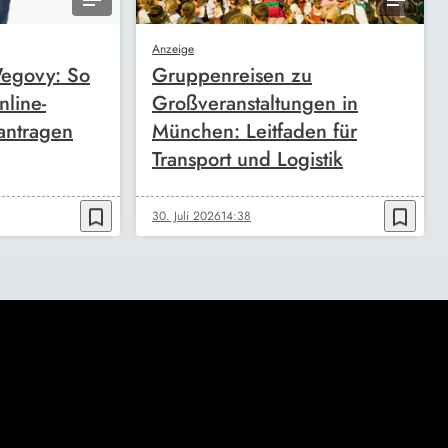
Anzeige
egovy: So
Gruppenreisen zu
nline-
Großveranstaltungen in
antragen
München: Leitfaden für
Transport und Logistik
bookmark_border
bookmark_border
30. Juli 2026
14:38