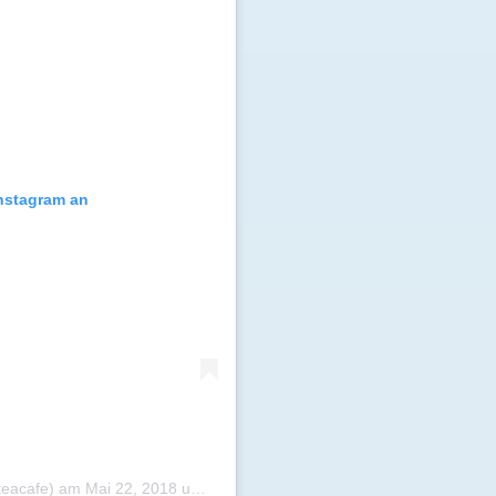
Instagram an
teacafe)
am
Mai 22, 2018 um 8:03 PDT