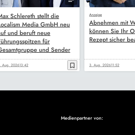
Max Schlereth stellt die
Anzeige
Abnehmen mit W
Localism Media GmbH neu
können Sie Ihr O
auf und beruft neue
Rezept sicher be
Führungsspitzen für
Gesamtgruppe und Sender
bookmark_border
. Aug. 2026
13:42
3. Aug. 2026
11:52
Medienpartner von: