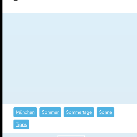
München
Sommer
Sommertage
Sonne
Tipps