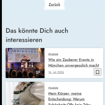
Zurück
Das könnte Dich auch
interessieren
Anzeige
Wie ein Zauberer Events in
München unvergesslich macht
bookmark_border
16. Juli 2026
Anzeige
Mein Körper, meine
Entscheidung: Warum
Schönheits-OPs kein Tabu