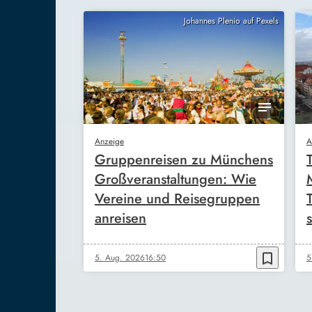
Johannes Plenio auf Pexels
Anzeige
A
Gruppenreisen zu Münchens
Großveranstaltungen: Wie
Vereine und Reisegruppen
anreisen
s
bookmark_border
5. Aug. 2026
16:50
5