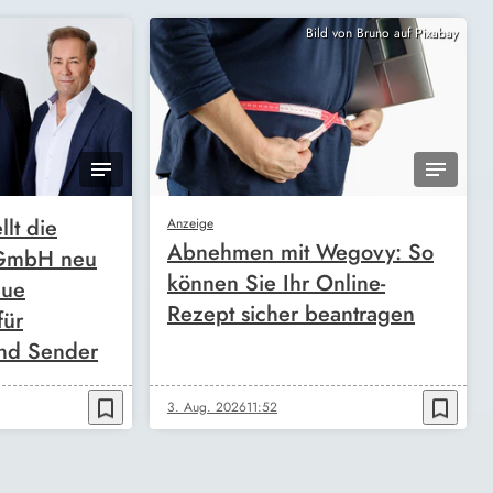
Bild von Bruno auf Pixabay
llt die
Anzeige
Abnehmen mit Wegovy: So
 GmbH neu
können Sie Ihr Online-
eue
Rezept sicher beantragen
für
nd Sender
bookmark_border
bookmark_border
3. Aug. 2026
11:52