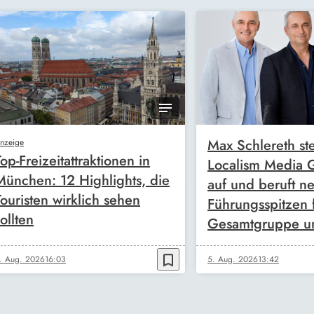
Max Schlereth ste
nzeige
Top-Freizeitattraktionen in
Localism Media
München: 12 Highlights, die
auf und beruft n
Touristen wirklich sehen
Führungsspitzen 
ollten
Gesamtgruppe u
bookmark_border
. Aug. 2026
16:03
5. Aug. 2026
13:42