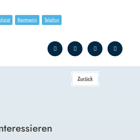
lizist
Rentnerin
Telefon
Zurück
nteressieren