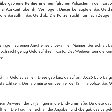
ergab eine Rentnerin einem falschen Polizisten in der Isarvo
nat Auskunft über ihr Vermögen. Dieser behauptete, das Geld 
lte daraufhin das Geld ab. Die Polizei sucht nun nach Zeugen
jährige Frau einen Anruf eines unbekannten Mannes, der sich als B
doch nicht genug Geld auf ihrem Konto. Des Weiteren sein die Krim
be.
d, ihr Geld zu zählen. Diese gab kurz darauf an, 3.625 Euro Bar
efälscht sein. Deshalb müsse ein Beamter der Kriminalpolizei das 
m Anwesen der 87-Jährigen in die Lindwurmstraße. Da diese das Kl
r öffnen. Die Frau hielt sich an die Angaben und übergab das Barge