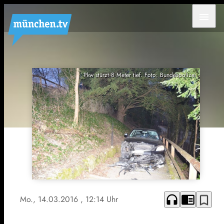
menu
Pkw stürzt 8 Meter tief. Foto: Bundespolizei
headphones
chrome_reader_mode
bookmark_border
Mo., 14.03.2016
, 12:14 Uhr