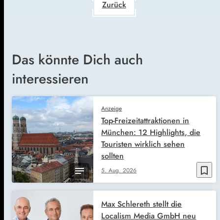
Zurück
Das könnte Dich auch
interessieren
Anzeige
Top-Freizeitattraktionen in
München: 12 Highlights, die
Touristen wirklich sehen
sollten
bookmark_border
5. Aug. 2026
Max Schlereth stellt die
Localism Media GmbH neu