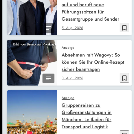
auf und beruft neue
Führungsspitzen für
Gesamtgruppe und Sender
bookmark_border
5. Aug. 2026
Bild von Bruno auf Pixabay
Anzeige
Abnehmen mit Wegovy: So
können Sie Ihr Online-Rezept
sicher beantragen
bookmark_border
3. Aug. 2026
Anzeige
Gruppenreisen zu
Großveranstaltungen in
München: Leitfaden für
Transport und Logistik