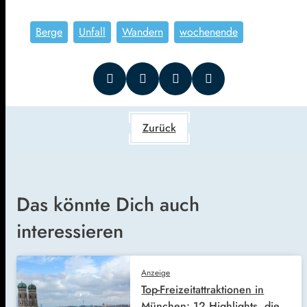
Berge
Unfall
Wandern
wochenende
Zurück
Das könnte Dich auch
interessieren
Anzeige
Top-Freizeitattraktionen in
München: 12 Highlights, die