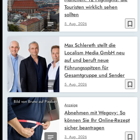
Touristen wirklich sehen
sollten
bookmark_border
5. Aug. 2026
Max Schlereth stellt die
Localism Media GmbH neu
auf und beruft neue
Führungsspitzen für
Gesamtgruppe und Sender
bookmark_border
5. Aug. 2026
Bild von Bruno auf Pixabay
Anzeige
Abnehmen mit Wegovy: So
können Sie Ihr Online-Rezept
sicher beantragen
bookmark_border
3. Aug. 2026