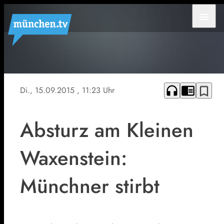
menu
Symbolfoto
headphones
chrome_reader_mode
bookmark_border
Di., 15.09.2015
, 11:23 Uhr
Absturz am Kleinen
Waxenstein:
Münchner stirbt