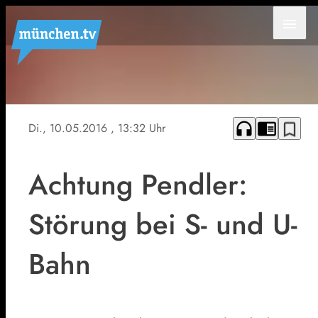
menu
Symbolfoto
headphones
chrome_reader_mode
bookmark_border
Di., 10.05.2016
, 13:32 Uhr
Achtung Pendler:
Störung bei S- und U-
Bahn