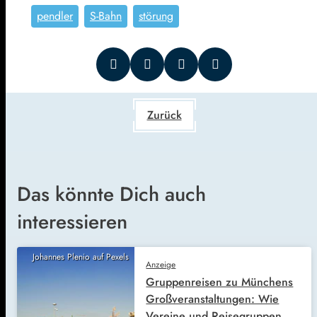
pendler
S-Bahn
störung
Zurück
Das könnte Dich auch
interessieren
Johannes Plenio auf Pexels
Anzeige
Gruppenreisen zu Münchens
Großveranstaltungen: Wie
Vereine und Reisegruppen