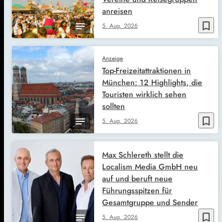
anreisen
bookmark_border
5. Aug. 2026
Anzeige
Top-Freizeitattraktionen in
München: 12 Highlights, die
Touristen wirklich sehen
sollten
bookmark_border
5. Aug. 2026
Max Schlereth stellt die
Localism Media GmbH neu
auf und beruft neue
Führungsspitzen für
Gesamtgruppe und Sender
bookmark_border
5. Aug. 2026