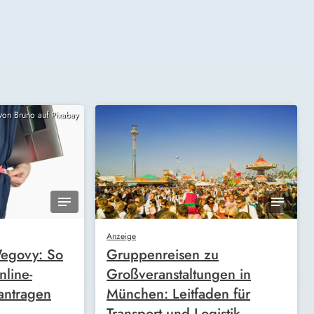
 von Bruno auf Pixabay
Anzeige
egovy: So
Gruppenreisen zu
nline-
Großveranstaltungen in
antragen
München: Leitfaden für
Transport und Logistik