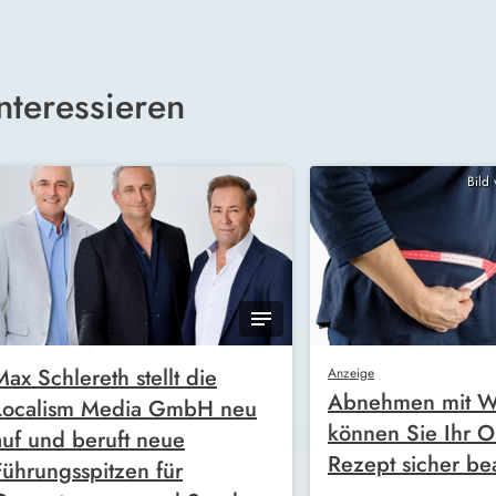
nteressieren
Bild
Max Schlereth stellt die
Anzeige
Abnehmen mit W
Localism Media GmbH neu
können Sie Ihr O
auf und beruft neue
Rezept sicher be
Führungsspitzen für