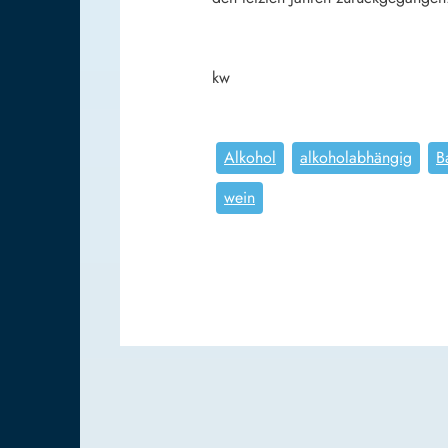
kw
Alkohol
alkoholabhängig
B
wein