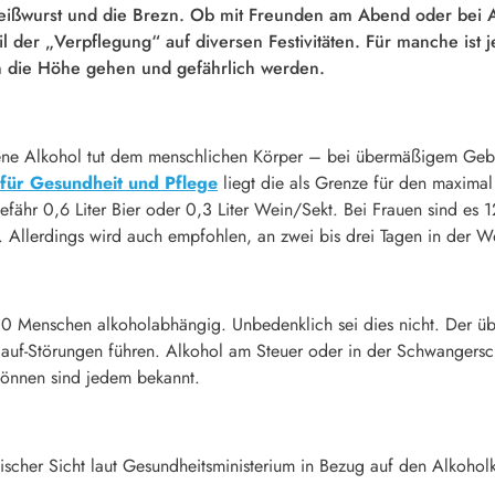
eißwurst und die Brezn. Ob mit Freunden am Abend oder bei A
il der „Verpflegung“ auf diversen Festivitäten. Für manche ist je
n die Höhe gehen und gefährlich werden.
tene Alkohol tut dem menschlichen Körper – bei übermäßigem Ge
 für Gesundheit und Pflege
liegt die als Grenze für den maxim
efähr 0,6 Liter Bier oder 0,3 Liter Wein/Sekt. Bei Frauen sind es 
. Allerdings wird auch empfohlen, an zwei bis drei Tagen in der W
000 Menschen alkoholabhängig. Unbedenklich sei dies nicht. Der 
auf-Störungen führen. Alkohol am Steuer oder in der Schwangerscha
können sind jedem bekannt.
stischer Sicht laut Gesundheitsministerium in Bezug auf den Alkohol
.