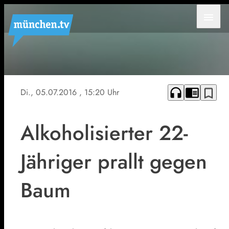
menu
Symbolbild
headphones
chrome_reader_mode
bookmark_border
Di., 05.07.2016
, 15:20 Uhr
Alkoholisierter 22-
Jähriger prallt gegen
Baum