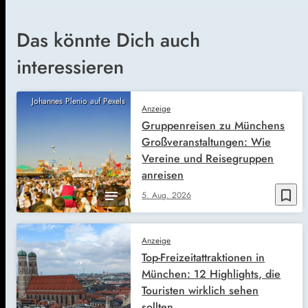
Das könnte Dich auch
interessieren
Johannes Plenio auf Pexels
Anzeige
Gruppenreisen zu Münchens
Großveranstaltungen: Wie
Vereine und Reisegruppen
anreisen
bookmark_border
5. Aug. 2026
Anzeige
Top-Freizeitattraktionen in
München: 12 Highlights, die
Touristen wirklich sehen
sollten