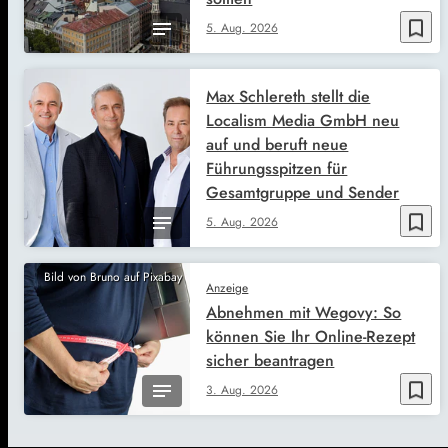
bookmark_border
5. Aug. 2026
Max Schlereth stellt die
Localism Media GmbH neu
auf und beruft neue
Führungsspitzen für
Gesamtgruppe und Sender
bookmark_border
5. Aug. 2026
Bild von Bruno auf Pixabay
Anzeige
Abnehmen mit Wegovy: So
können Sie Ihr Online-Rezept
sicher beantragen
bookmark_border
3. Aug. 2026