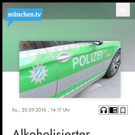
menu
headphones
chrome_reader_mode
bookmark_border
So., 25.09.2016
, 14:17 Uhr
Alkoholisierter