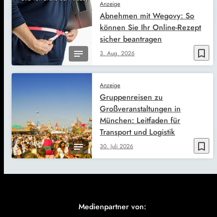
Anzeige
Abnehmen mit Wegovy: So
können Sie Ihr Online-Rezept
sicher beantragen
bookmark_border
3. Aug. 2026
Anzeige
Gruppenreisen zu
Großveranstaltungen in
München: Leitfaden für
Transport und Logistik
bookmark_border
30. Juli 2026
Medienpartner von: