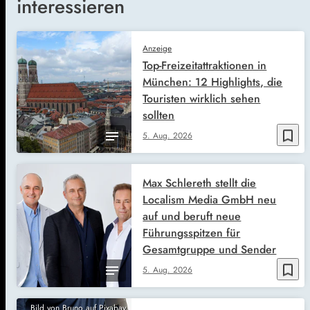
interessieren
Anzeige
Top-Freizeitattraktionen in
München: 12 Highlights, die
Touristen wirklich sehen
sollten
bookmark_border
5. Aug. 2026
Max Schlereth stellt die
Localism Media GmbH neu
auf und beruft neue
Führungsspitzen für
Gesamtgruppe und Sender
bookmark_border
5. Aug. 2026
Bild von Bruno auf Pixabay