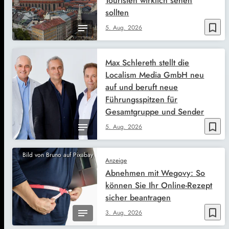
Touristen wirklich sehen
sollten
bookmark_border
5. Aug. 2026
Max Schlereth stellt die
Localism Media GmbH neu
auf und beruft neue
Führungsspitzen für
Gesamtgruppe und Sender
bookmark_border
5. Aug. 2026
Bild von Bruno auf Pixabay
Anzeige
Abnehmen mit Wegovy: So
können Sie Ihr Online-Rezept
sicher beantragen
bookmark_border
3. Aug. 2026