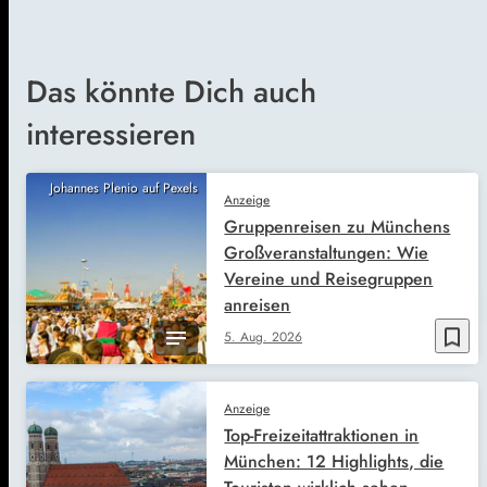
Das könnte Dich auch
interessieren
Johannes Plenio auf Pexels
Anzeige
Gruppenreisen zu Münchens
Großveranstaltungen: Wie
Vereine und Reisegruppen
anreisen
bookmark_border
5. Aug. 2026
Anzeige
Top-Freizeitattraktionen in
München: 12 Highlights, die