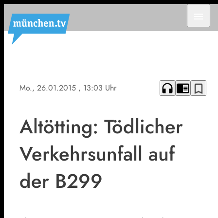
menu
headphones
chrome_reader_mode
bookmark_border
Mo., 26.01.2015
, 13:03 Uhr
Altötting: Tödlicher
Verkehrsunfall auf
der B299