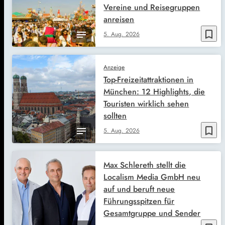
Vereine und Reisegruppen
anreisen
bookmark_border
5. Aug. 2026
Anzeige
Top-Freizeitattraktionen in
München: 12 Highlights, die
Touristen wirklich sehen
sollten
bookmark_border
5. Aug. 2026
Max Schlereth stellt die
Localism Media GmbH neu
auf und beruft neue
Führungsspitzen für
Gesamtgruppe und Sender