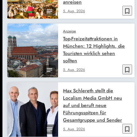
anreisen
bookmark_border
5. Aug. 2026
Anzeige
Top-Freizeitattraktionen in
München: 12 Highlights, die
Touristen wirklich sehen
sollten
bookmark_border
5. Aug. 2026
Max Schlereth stellt die
Localism Media GmbH neu
auf und beruft neue
Führungsspitzen für
Gesamtgruppe und Sender
bookmark_border
5. Aug. 2026