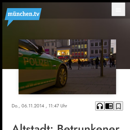
menu
headphones
chrome_reader_mode
bookmark_border
Do., 06.11.2014
, 11:47 Uhr
Altstadt: Betrunkener