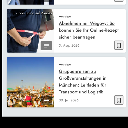
Bild von Bruno auf Pixabay
Anzeige
Abnehmen mit Wegovy: So
können Sie Ihr Online-Rezept
sicher beantragen
bookmark_border
3. Aug. 2026
Anzeige
Gruppenreisen zu
Großveranstaltungen in
München: Leitfaden für
Transport und Logistik
bookmark_border
30. Juli 2026