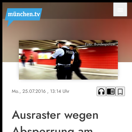
menu
Foto: Bundespolizei
headphones
chrome_reader_mode
bookmark_border
Mo., 25.07.2016
, 13:14 Uhr
Ausraster wegen
Absperrung am