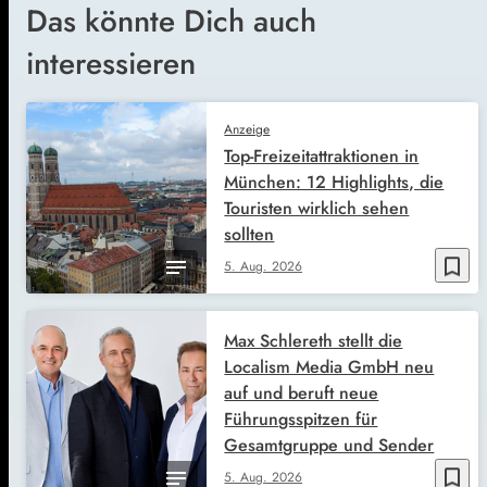
Das könnte Dich auch
interessieren
Anzeige
Top-Freizeitattraktionen in
München: 12 Highlights, die
Touristen wirklich sehen
sollten
bookmark_border
5. Aug. 2026
Max Schlereth stellt die
Localism Media GmbH neu
auf und beruft neue
Führungsspitzen für
Gesamtgruppe und Sender
bookmark_border
5. Aug. 2026