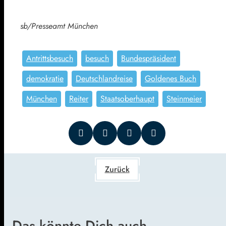
sb/Presseamt München
Antrittsbesuch
besuch
Bundespräsident
demokratie
Deutschlandreise
Goldenes Buch
München
Reiter
Staatsoberhaupt
Steinmeier
Zurück
Das könnte Dich auch