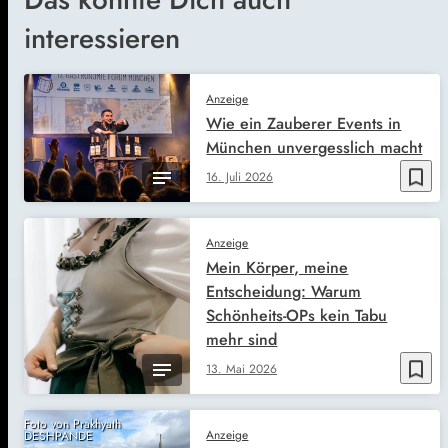
interessieren
Anzeige
Wie ein Zauberer Events in
München unvergesslich macht
bookmark_border
16. Juli 2026
Anzeige
Mein Körper, meine
Entscheidung: Warum
Schönheits-OPs kein Tabu
mehr sind
bookmark_border
13. Mai 2026
Foto von Prakhyath
Anzeige
DESHPANDE