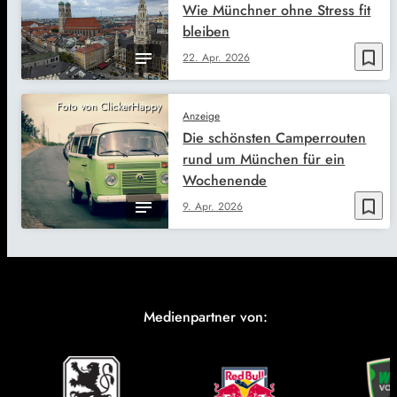
Wie Münchner ohne Stress fit
bleiben
bookmark_border
22. Apr. 2026
Foto von ClickerHappy
Anzeige
Die schönsten Camperrouten
rund um München für ein
Wochenende
bookmark_border
9. Apr. 2026
Medienpartner von: