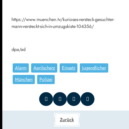
https://www.muenchen.tv/kurioses-versteck-gesuchter-
mann-versteckt-sich-in-umzugskiste-104356/
dpa/ad
Alarm
Aprilscherz
Einsatz
Jugendlicher
München
Polizei
Zurück