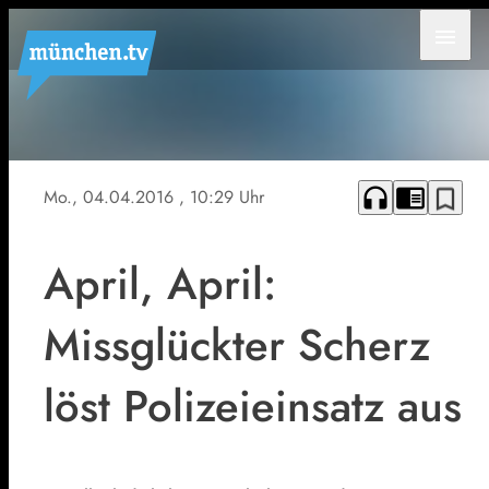
menu
Symbolfoto
headphones
chrome_reader_mode
bookmark_border
Mo., 04.04.2016
, 10:29 Uhr
April, April:
Missglückter Scherz
löst Polizeieinsatz aus