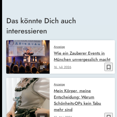
Das könnte Dich auch
interessieren
Anzeige
Wie ein Zauberer Events in
München unvergesslich macht
bookmark_border
16. Juli 2026
Anzeige
Mein Körper, meine
Entscheidung: Warum
Schönheits-OPs kein Tabu
mehr sind