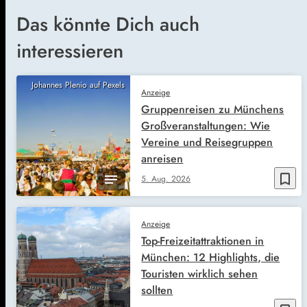
Das könnte Dich auch
interessieren
Johannes Plenio auf Pexels
Anzeige
Gruppenreisen zu Münchens
Großveranstaltungen: Wie
Vereine und Reisegruppen
anreisen
bookmark_border
5. Aug. 2026
Anzeige
Top-Freizeitattraktionen in
München: 12 Highlights, die
Touristen wirklich sehen
sollten