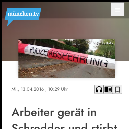
menu
Symbolfoto
headphones
chrome_reader_mode
bookmark_border
Mi., 13.04.2016
, 10:29 Uhr
Arbeiter gerät in
Schredder und stirbt