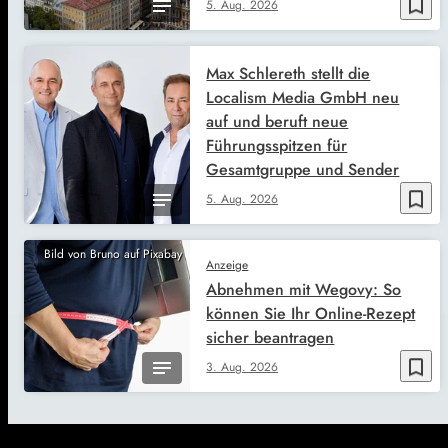
bookmark_border
5. Aug. 2026
Max Schlereth stellt die
Localism Media GmbH neu
auf und beruft neue
Führungsspitzen für
Gesamtgruppe und Sender
bookmark_border
5. Aug. 2026
Bild von Bruno auf Pixabay
Anzeige
Abnehmen mit Wegovy: So
können Sie Ihr Online-Rezept
sicher beantragen
bookmark_border
3. Aug. 2026