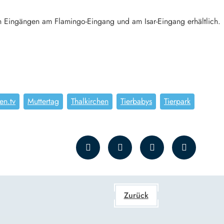
n Eingängen am Flamingo-Eingang und am Isar-Eingang erhältlich.
en.tv
Muttertag
Thalkirchen
Tierbabys
Tierpark
Zurück