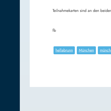
Teilnahmekarten sind an den beide
fb
hellabrunn
München
münch