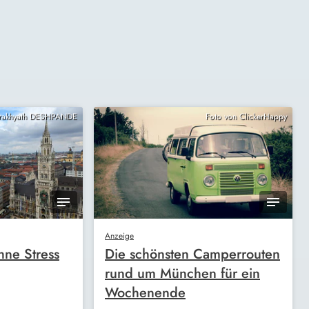
Prakhyath DESHPANDE
Foto von ClickerHappy
Anzeige
ne Stress
Die schönsten Camperrouten
rund um München für ein
Wochenende