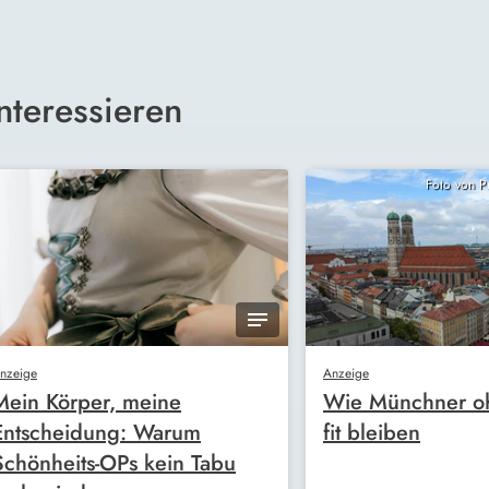
nteressieren
Foto von 
nzeige
Anzeige
Mein Körper, meine
Wie Münchner oh
Entscheidung: Warum
fit bleiben
Schönheits-OPs kein Tabu