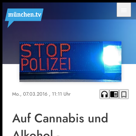
menu
headphones
chrome_reader_mode
bookmark_border
Mo., 07.03.2016
, 11:11 Uhr
Auf Cannabis und
Alkohol -