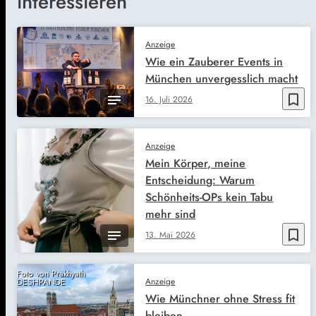
interessieren
Anzeige
Wie ein Zauberer Events in
München unvergesslich macht
bookmark_border
16. Juli 2026
Anzeige
Mein Körper, meine
Entscheidung: Warum
Schönheits-OPs kein Tabu
mehr sind
bookmark_border
13. Mai 2026
Foto von Prakhyath
Anzeige
DESHPANDE
Wie Münchner ohne Stress fit
bleiben