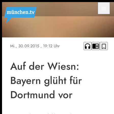
menu
headphones
chrome_reader_mode
bookmark_border
Mi., 30.09.2015
, 19:12 Uhr
Auf der Wiesn:
Bayern glüht für
Dortmund vor