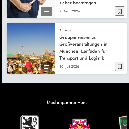
sicher beantragen
bookmark_border
3. Aug. 2026
Anzeige
Gruppenreisen zu
Großveranstaltungen in
München: Leitfaden für
Transport und Logistik
bookmark_border
30. Juli 2026
Medienpartner von: