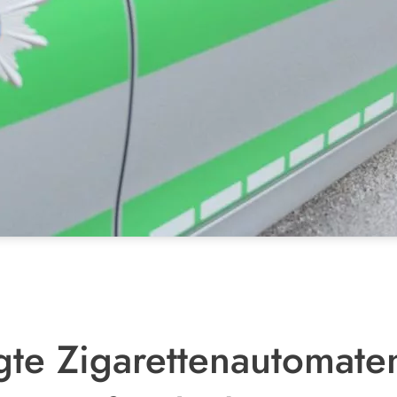
te Zigarettenautomaten