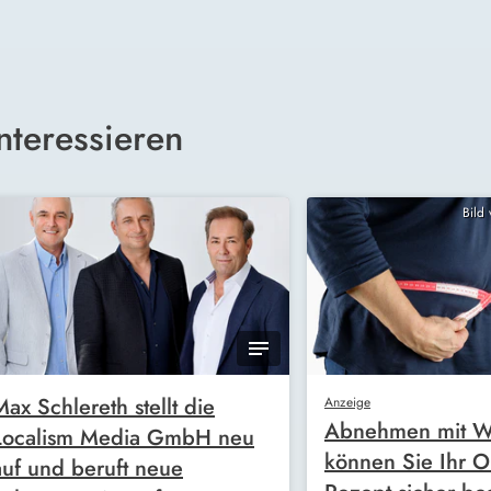
nteressieren
Bild
Max Schlereth stellt die
Anzeige
Abnehmen mit W
Localism Media GmbH neu
können Sie Ihr O
auf und beruft neue