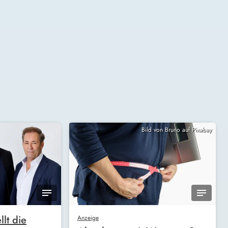
Bild von Bruno auf Pixabay
llt die
Anzeige