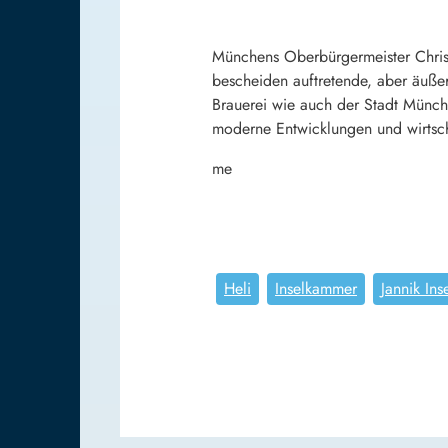
Münchens Oberbürgermeister Christi
bescheiden auftretende, aber äußer
Brauerei wie auch der Stadt Münche
moderne Entwicklungen und wirtschaf
me
Heli
Inselkammer
Jannik In