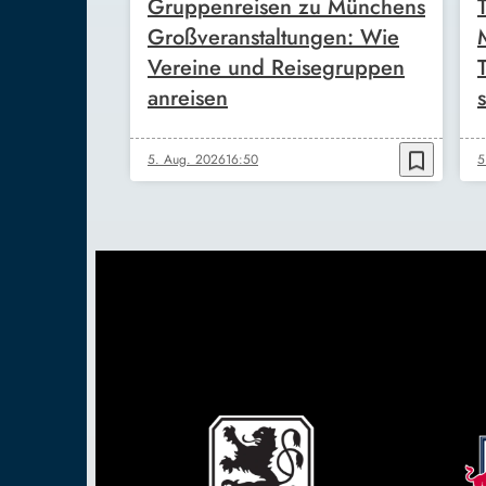
Gruppenreisen zu Münchens
Großveranstaltungen: Wie
Vereine und Reisegruppen
anreisen
s
bookmark_border
5. Aug. 2026
16:50
5