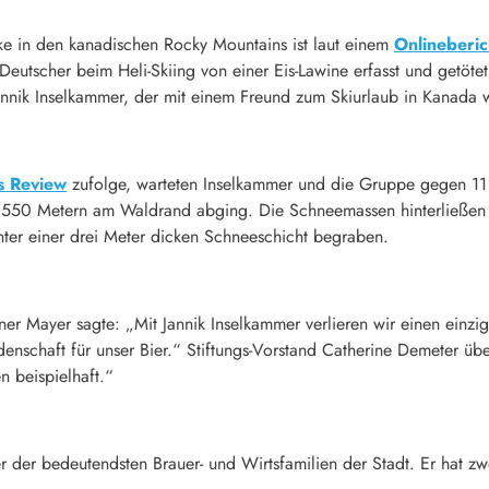
oke in den kanadischen Rocky Mountains ist laut einem
Onlineberi
eutscher beim Heli-Skiing von einer Eis-Lawine erfasst und getöte
annik Inselkammer, der mit einem Freund zum Skiurlaub in Kanada 
s Review
zufolge, warteten Inselkammer und die Gruppe gegen 11 
2.550 Metern am Waldrand abging. Die Schneemassen hinterließen 
er einer drei Meter dicken Schneeschicht begraben.
ner Mayer sagte: „Mit Jannik Inselkammer verlieren wir einen ein
denschaft für unser Bier.“ Stiftungs-Vorstand Catherine Demeter übe
 beispielhaft.“
r der bedeutendsten Brauer- und Wirtsfamilien der Stadt. Er hat zw