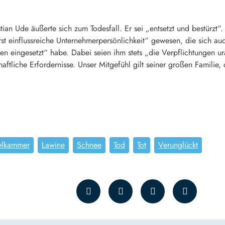
an Ude äußerte sich zum Todesfall. Er sei „entsetzt und bestürzt“.
st einflussreiche Unternehmerpersönlichkeit“ gewesen, die sich auc
n eingesetzt“ habe. Dabei seien ihm stets „die Verpflichtungen u
tliche Erfordernisse. Unser Mitgefühl gilt seiner großen Familie, d
selkammer
Lawine
Schnee
Tod
Tot
Verunglückt