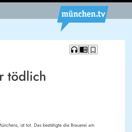
headphones
chrome_reader_mode
bookmark_border
 tödlich
ünchens, ist tot. Das bestätigte die Brauerei am