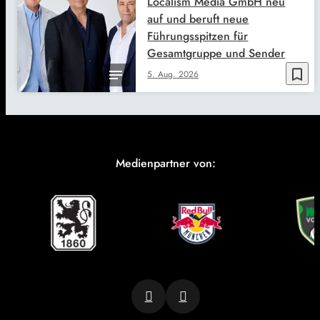
Localism Media GmbH neu
auf und beruft neue
Führungsspitzen für
Gesamtgruppe und Sender
bookmark_border
5. Aug. 2026
Medienpartner von: