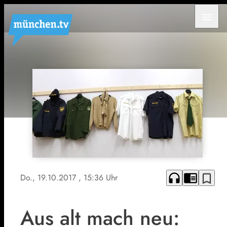
menu
headphones
chrome_reader_mode
bookmark_border
Do., 19.10.2017
, 15:36 Uhr
Aus alt mach neu: