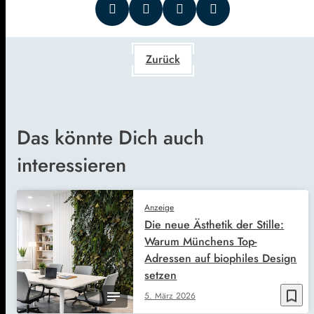
Zurück
Das könnte Dich auch
interessieren
Anzeige
Die neue Ästhetik der Stille:
Warum Münchens Top-
Adressen auf biophiles Design
setzen
bookmark_border
5. März 2026