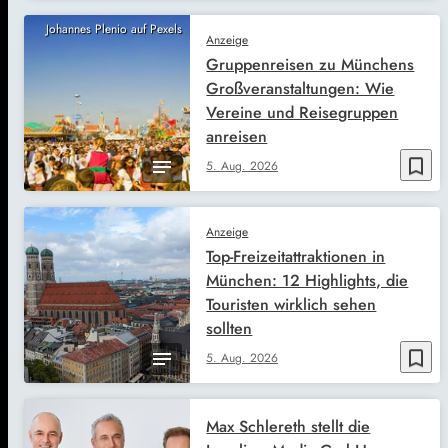
Johannes Plenio auf Pexels
Anzeige
Gruppenreisen zu Münchens
Großveranstaltungen: Wie
Vereine und Reisegruppen
anreisen
bookmark_border
5. Aug. 2026
Anzeige
Top-Freizeitattraktionen in
München: 12 Highlights, die
Touristen wirklich sehen
sollten
bookmark_border
5. Aug. 2026
Max Schlereth stellt die