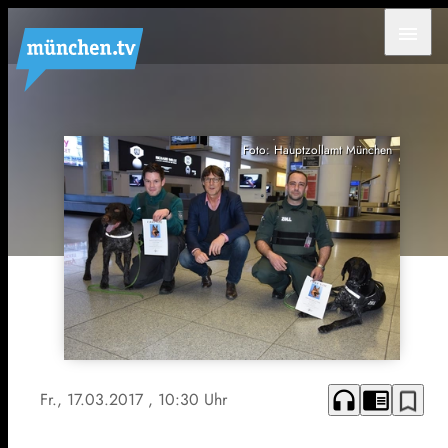
menu
Foto: Hauptzollamt München
headphones
chrome_reader_mode
bookmark_border
Fr., 17.03.2017
, 10:30 Uhr