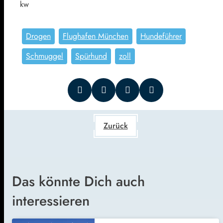
kw
Drogen
Flughafen München
Hundeführer
Schmuggel
Spürhund
zoll
Zurück
Das könnte Dich auch
interessieren