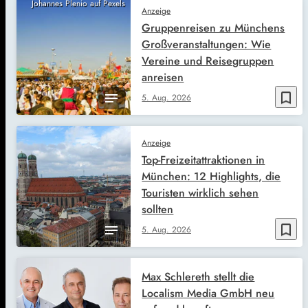
Johannes Plenio auf Pexels
Anzeige
Gruppenreisen zu Münchens
Großveranstaltungen: Wie
Vereine und Reisegruppen
anreisen
bookmark_border
5. Aug. 2026
Anzeige
Top-Freizeitattraktionen in
München: 12 Highlights, die
Touristen wirklich sehen
sollten
bookmark_border
5. Aug. 2026
Max Schlereth stellt die
Localism Media GmbH neu