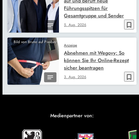
auf und beruft neue
Führungsspitzen für
Gesamtgruppe und Sender
bookmark_border
5. Aug. 2026
Bild von Bruno auf Pixabay
Anzeige
Abnehmen mit Wegovy: So
können Sie Ihr Online-Rezept
sicher beantragen
bookmark_border
3. Aug. 2026
Medienpartner von: