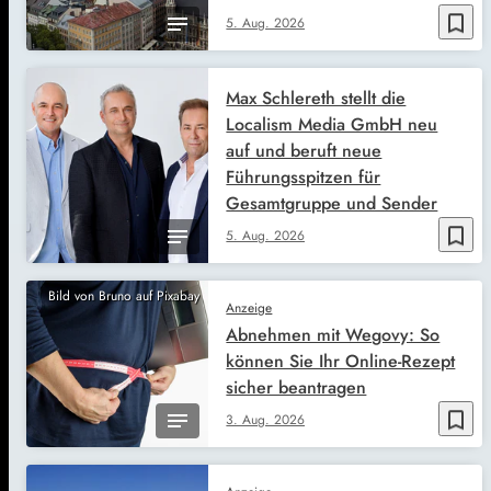
bookmark_border
5. Aug. 2026
Max Schlereth stellt die
Localism Media GmbH neu
auf und beruft neue
Führungsspitzen für
Gesamtgruppe und Sender
bookmark_border
5. Aug. 2026
Bild von Bruno auf Pixabay
Anzeige
Abnehmen mit Wegovy: So
können Sie Ihr Online-Rezept
sicher beantragen
bookmark_border
3. Aug. 2026