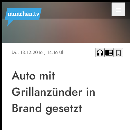
menu
headphones
chrome_reader_mode
bookmark_border
Di., 13.12.2016
, 14:16 Uhr
Auto mit
Grillanzünder in
Brand gesetzt