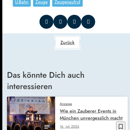
U-Bahn
Zeuge
Zeugenaufruf
Zurück
Das könnte Dich auch
interessieren
Anzeige
Wie ein Zauberer Events in
München unvergesslich macht
bookmark_border
16. Juli 2026