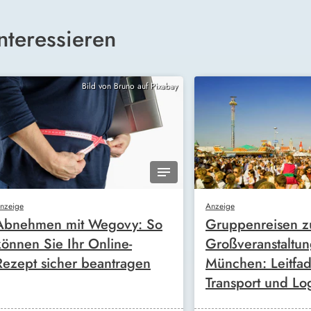
nteressieren
Bild von Bruno auf Pixabay
nzeige
Anzeige
Abnehmen mit Wegovy: So
Gruppenreisen z
können Sie Ihr Online-
Großveranstaltun
Rezept sicher beantragen
München: Leitfad
Transport und Log