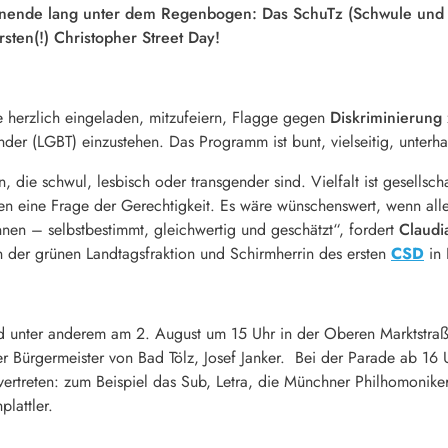
nende lang unter dem Regenbogen: Das SchuTz (Schwule und L
sten(!) Christopher Street Day!
e herzlich eingeladen, mitzufeiern, Flagge gegen
Diskriminierung
er (LGBT) einzustehen. Das Programm ist bunt, vielseitig, unterhal
die schwul, lesbisch oder transgender sind. Vielfalt ist gesellscha
 eine Frage der Gerechtigkeit. Es wäre wünschenswert, wenn alle 
n – selbstbestimmt, gleichwertig und geschätzt“, fordert
Claud
in der grünen Landtagsfraktion und Schirmherrin des ersten
CSD
in 
d unter anderem am 2. August um 15 Uhr in der Oberen Marktstraße
r Bürgermeister von Bad Tölz, Josef Janker. Bei der Parade ab 16
treten: zum Beispiel das Sub, Letra, die Münchner Philhomoniker, 
lattler.