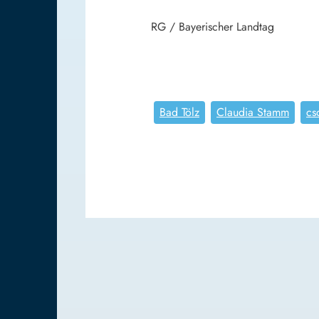
RG / Bayerischer Landtag
Bad Tölz
Claudia Stamm
cs