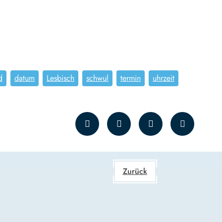
d
datum
Lesbisch
schwul
termin
uhrzeit
Zurück