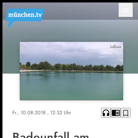
menu
Lußsee
headphones
chrome_reader_mode
bookmark_border
Fr., 10.08.2018
, 12:32 Uhr
Badeunfall am