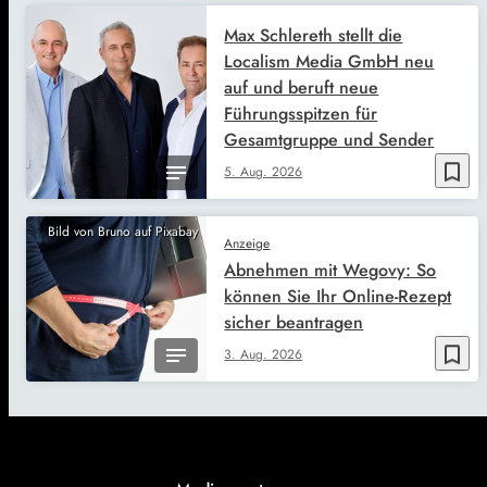
Max Schlereth stellt die
Localism Media GmbH neu
auf und beruft neue
Führungsspitzen für
Gesamtgruppe und Sender
bookmark_border
5. Aug. 2026
Bild von Bruno auf Pixabay
Anzeige
Abnehmen mit Wegovy: So
können Sie Ihr Online-Rezept
sicher beantragen
bookmark_border
3. Aug. 2026