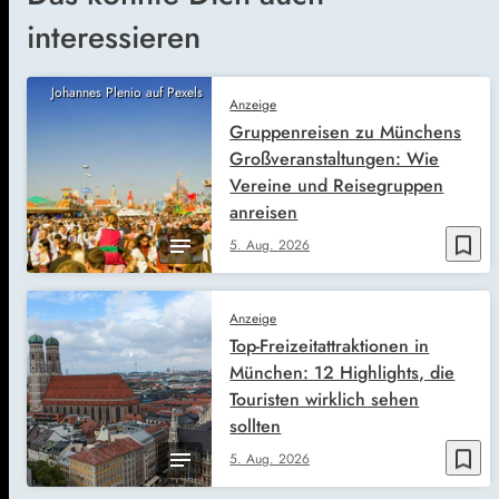
interessieren
Johannes Plenio auf Pexels
Anzeige
Gruppenreisen zu Münchens
Großveranstaltungen: Wie
Vereine und Reisegruppen
anreisen
bookmark_border
5. Aug. 2026
Anzeige
Top-Freizeitattraktionen in
München: 12 Highlights, die
Touristen wirklich sehen
sollten
bookmark_border
5. Aug. 2026