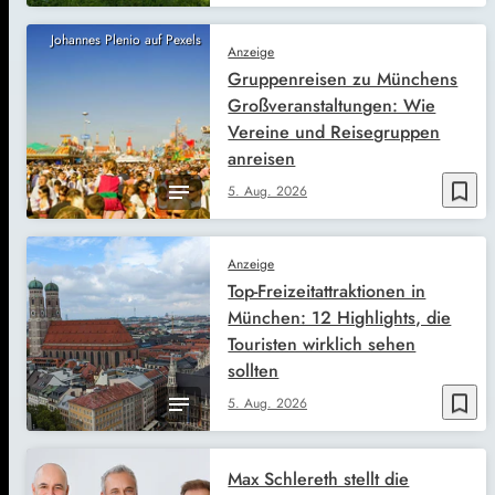
Johannes Plenio auf Pexels
Anzeige
Gruppenreisen zu Münchens
Großveranstaltungen: Wie
Vereine und Reisegruppen
anreisen
bookmark_border
5. Aug. 2026
Anzeige
Top-Freizeitattraktionen in
München: 12 Highlights, die
Touristen wirklich sehen
sollten
bookmark_border
5. Aug. 2026
Max Schlereth stellt die