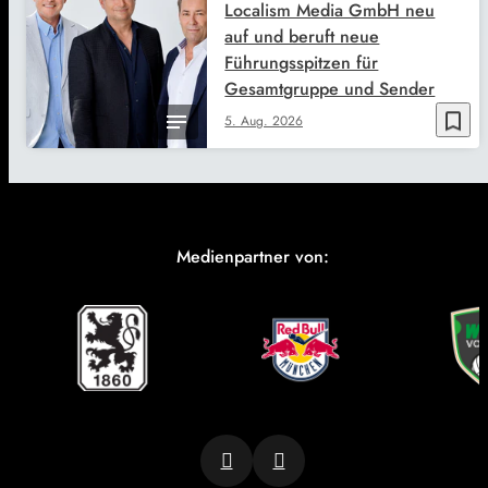
Localism Media GmbH neu
auf und beruft neue
Führungsspitzen für
Gesamtgruppe und Sender
bookmark_border
5. Aug. 2026
Medienpartner von: