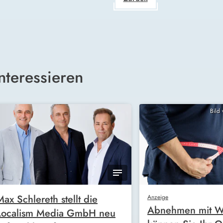
nteressieren
Bild
Max Schlereth stellt die
Anzeige
Abnehmen mit W
Localism Media GmbH neu