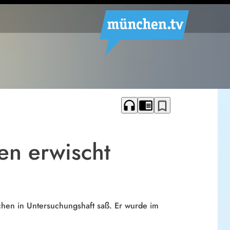
headphones
chrome_reader_mode
bookmark_border
en erwischt
chen in Untersuchungshaft saß. Er wurde im