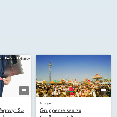
 von Bruno auf Pixabay
Anzeige
egovy: So
Gruppenreisen zu