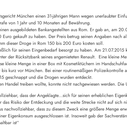
sgericht München einen 31-jährigen Mann wegen unerlaubter Einf
strafe von 1 Jahr und 10 Monaten auf Bewährung.
einen ausgebildeten Bankangestellten aus Rom. Er gab an, am 20
 Euro gekauft zu haben. Der Preis betrug seinen Angaben nach als
mm dieser Droge in Rom 150 bis 200 Euro kosten soll.
ießlich für seinen Eingenbedarf besorgt zu haben. Am 21.07.2015 ko
ter der Rücksitzbank seines angemieteten Renault. Eine kleine Me
se kleine Menge in einer Box mit Kosmetiktüchern im Handschuhfa
bis kurz vor München. Bei einer routinemäßigen Polizeikontrolle 
015 geschnappt und die Drogen wurden entdeckt.
n Handel treiben wollte, konnte nicht nachgewiesen werden. Die U
ollziehbar, dass der Angeklagte…sich für seinen erheblichen Eige
r das Risiko der Entdeckung und die weite Strecke nicht auf sich
aus nachvollziehbar, dass zu diesem Zweck eine größere Menge er
reiner Eigenkonsum ausgeschlossen ist. Insoweit gab der Sachver
altbar ist“