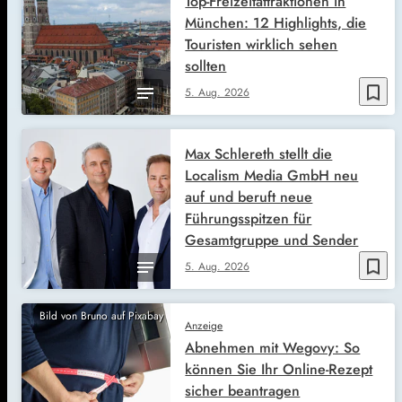
Top-Freizeitattraktionen in
München: 12 Highlights, die
Touristen wirklich sehen
sollten
bookmark_border
5. Aug. 2026
Max Schlereth stellt die
Localism Media GmbH neu
auf und beruft neue
Führungsspitzen für
Gesamtgruppe und Sender
bookmark_border
5. Aug. 2026
Bild von Bruno auf Pixabay
Anzeige
Abnehmen mit Wegovy: So
können Sie Ihr Online-Rezept
sicher beantragen