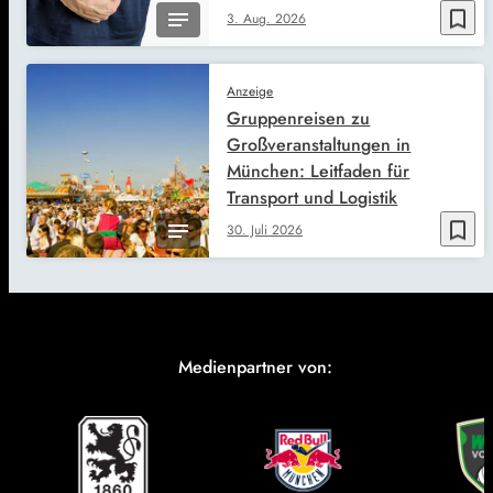
bookmark_border
3. Aug. 2026
Anzeige
Gruppenreisen zu
Großveranstaltungen in
München: Leitfaden für
Transport und Logistik
bookmark_border
30. Juli 2026
Medienpartner von: