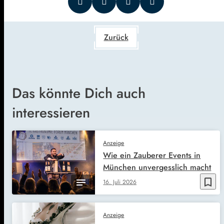
Zurück
Das könnte Dich auch
interessieren
Anzeige
Wie ein Zauberer Events in
München unvergesslich macht
bookmark_border
16. Juli 2026
Anzeige