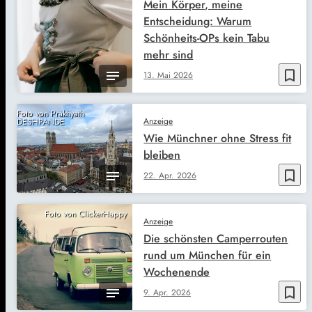
Mein Körper, meine
Entscheidung: Warum
Schönheits-OPs kein Tabu
mehr sind
bookmark_border
13. Mai 2026
Foto von Prakhyath
Anzeige
DESHPANDE
Wie Münchner ohne Stress fit
bleiben
bookmark_border
22. Apr. 2026
Foto von ClickerHappy
Anzeige
Die schönsten Camperrouten
rund um München für ein
Wochenende
bookmark_border
9. Apr. 2026