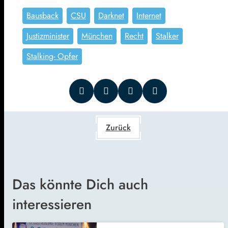
Bausback
CSU
Darknet
Internet
Justizminister
München
Recht
Stalker
Stalking- Opfer
Zurück
Das könnte Dich auch
interessieren