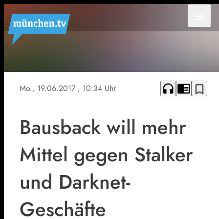
menu
headphones
chrome_reader_mode
bookmark_border
Mo., 19.06.2017
, 10:34 Uhr
Bausback will mehr
Mittel gegen Stalker
und Darknet-
Geschäfte