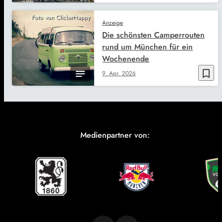
Foto von ClickerHappy
Anzeige
Die schönsten Camperrouten
rund um München für ein
Wochenende
bookmark_border
9. Apr. 2026
Medienpartner von: