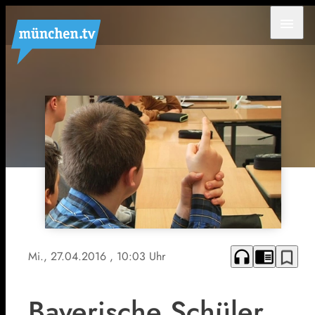
menu
headphones
chrome_reader_mode
bookmark_border
Mi., 27.04.2016
, 10:03 Uhr
Bayerische Schüler