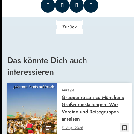
Zurück
Das könnte Dich auch
interessieren
Johannes Plenio auf Pexels
Anzeige
Gruppenreisen zu Münchens
Großveranstaltungen: Wie
Vereine und Reisegruppen
anreisen
bookmark_border
5. Aug. 2026