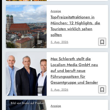
Anzeige
Top-Freizeitattraktionen in
München: 12 Highlights, die
Touristen wirklich sehen
sollten
bookmark_border
5. Aug. 2026
Max Schlereth stellt die
Localism Media GmbH neu
auf und beruft neue
Führungsspitzen für
Gesamtgruppe und Sender
bookmark_border
5. Aug. 2026
Bild von Bruno auf Pixabay
Anzeige