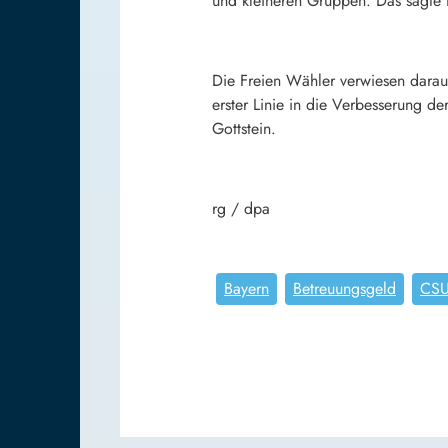
und kleineren Gruppen. Das sagte 
Die Freien Wähler verwiesen darauf,
erster Linie in die Verbesserung de
Gottstein.
rg / dpa
Bayern
Betreuungsgeld
CS