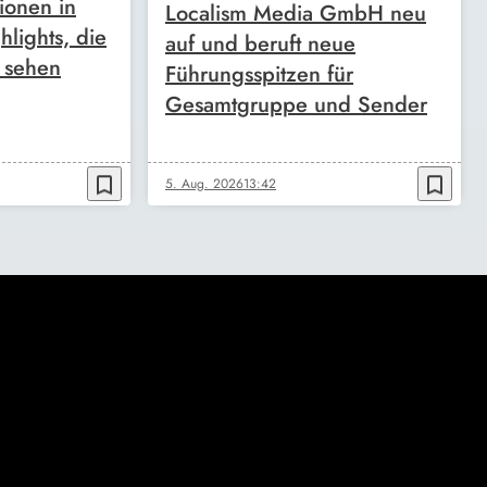
tionen in
Localism Media GmbH neu
lights, die
auf und beruft neue
h sehen
Führungsspitzen für
Gesamtgruppe und Sender
bookmark_border
bookmark_border
5. Aug. 2026
13:42