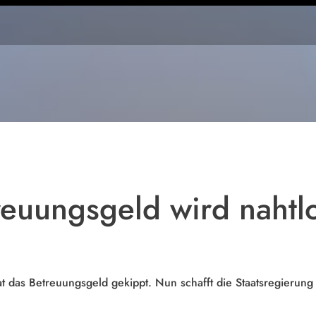
Die
Parteizentrale
der CSU in
München
reuungsgeld wird nahtlo
 das Betreuungsgeld gekippt. Nun schafft die Staatsregierung 