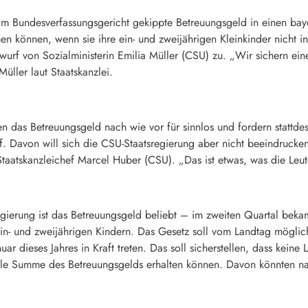
om Bundesverfassungsgericht gekippte Betreuungsgeld in einen bay
 können, wenn sie ihre ein- und zweijährigen Kleinkinder nicht in
rf von Sozialministerin Emilia Müller (CSU) zu. „Wir sichern ein
Müller laut Staatskanzlei.
 das Betreuungsgeld nach wie vor für sinnlos und fordern stattde
. Davon will sich die CSU-Staatsregierung aber nicht beeindrucken 
 Staatskanzleichef Marcel Huber (CSU). „Das ist etwas, was die Le
gierung ist das Betreuungsgeld beliebt – im zweiten Quartal bek
t ein- und zweijährigen Kindern. Das Gesetz soll vom Landtag mögli
 dieses Jahres in Kraft treten. Das soll sicherstellen, dass keine L
 volle Summe des Betreuungsgelds erhalten können. Davon könnten 