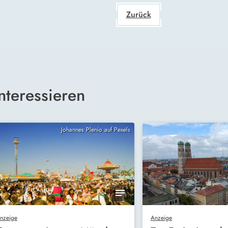
Zurück
nteressieren
Johannes Plenio auf Pexels
nzeige
Anzeige