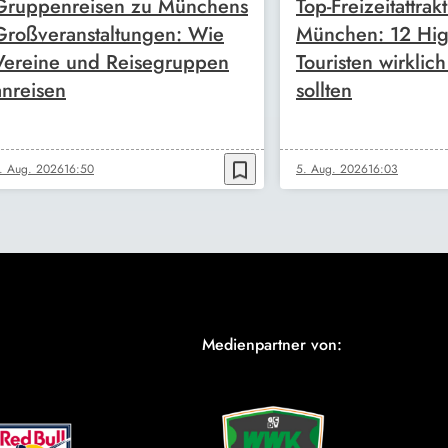
Gruppenreisen zu Münchens
Top-Freizeitattrak
Großveranstaltungen: Wie
München: 12 High
Vereine und Reisegruppen
Touristen wirklic
anreisen
sollten
bookmark_border
. Aug. 2026
16:50
5. Aug. 2026
16:03
Medienpartner von: