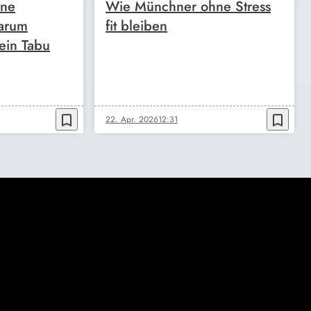
ine
Wie Münchner ohne Stress
arum
fit bleiben
ein Tabu
bookmark_border
bookmark_border
22. Apr. 2026
12:31