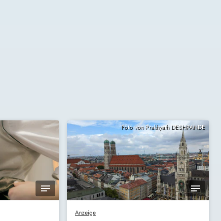
Foto von Prakhyath DESHPANDE
Anzeige