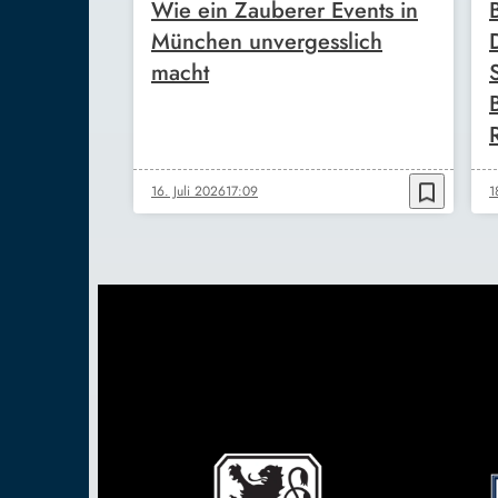
Wie ein Zauberer Events in
München unvergesslich
macht
bookmark_border
16. Juli 2026
17:09
1