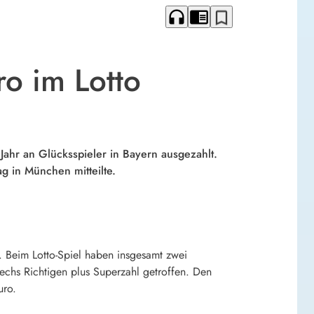
headphones
chrome_reader_mode
bookmark_border
o im Lotto
Jahr an Glücksspieler in Bayern ausgezahlt.
g in München mitteilte.
 Beim Lotto-Spiel haben insgesamt zwei
echs Richtigen plus Superzahl getroffen. Den
uro.