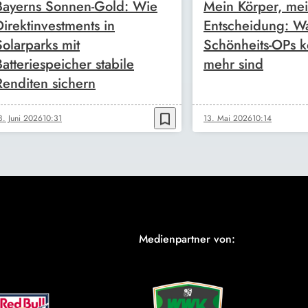
Bayerns Sonnen-Gold: Wie
Mein Körper, me
Direktinvestments in
Entscheidung: W
Solarparks mit
Schönheits-OPs k
Batteriespeicher stabile
mehr sind
Renditen sichern
bookmark_border
8. Juni 2026
10:31
13. Mai 2026
10:14
Medienpartner von: