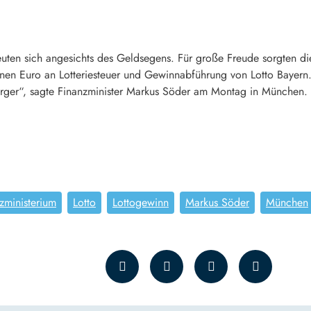
reuten sich angesichts des Geldsegens. Für große Freude sorgten d
onen Euro an Lotteriesteuer und Gewinnabführung von Lotto Bayern.
Bürger“, sagte Finanzminister Markus Söder am Montag in München.
zministerium
Lotto
Lottogewinn
Markus Söder
München