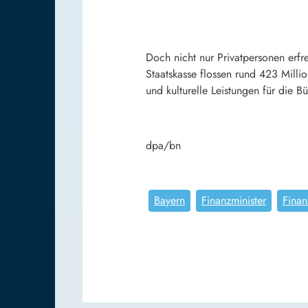
Doch nicht nur Privatpersonen erf
Staatskasse flossen rund 423 Milli
und kulturelle Leistungen für die 
dpa/bn
Bayern
Finanzminister
Finan