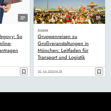
Anzeige
egovy: So
Gruppenreisen zu
nline-
Großveranstaltungen in
antragen
München: Leitfaden für
Transport und Logistik
bookmark_border
bookmark_border
30. Juli 2026
14:38