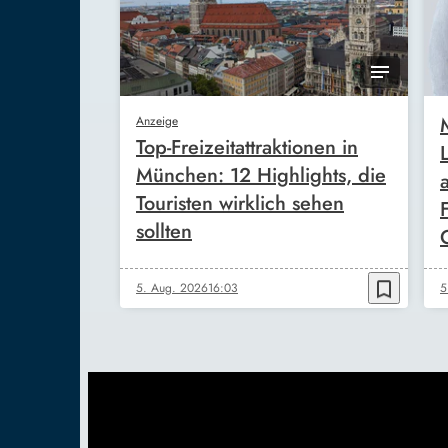
Anzeige
Top-Freizeitattraktionen in
München: 12 Highlights, die
Touristen wirklich sehen
sollten
bookmark_border
5. Aug. 2026
16:03
5