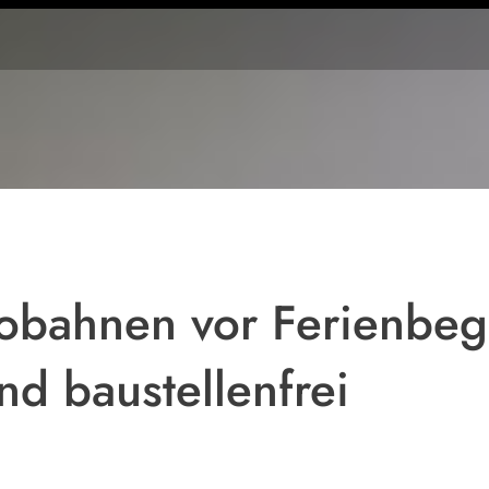
Steinewerfer
sollen von
einer
Brücke auf
die A99
gezielt
haben.
obahnen vor Ferienbeg
nd baustellenfrei