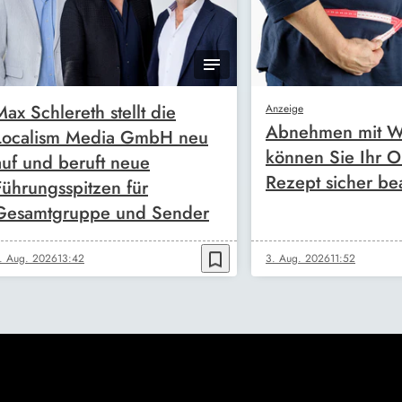
Max Schlereth stellt die
Anzeige
Abnehmen mit W
Localism Media GmbH neu
können Sie Ihr O
auf und beruft neue
Rezept sicher be
Führungsspitzen für
Gesamtgruppe und Sender
bookmark_border
. Aug. 2026
13:42
3. Aug. 2026
11:52