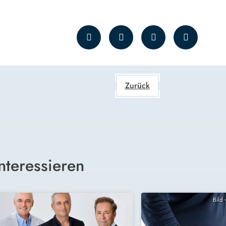
Zurück
nteressieren
Bild