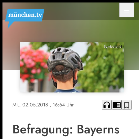
menu
Symbolbild
headphones
chrome_reader_mode
bookmark_border
Mi., 02.05.2018
, 16:54 Uhr
Befragung: Bayerns