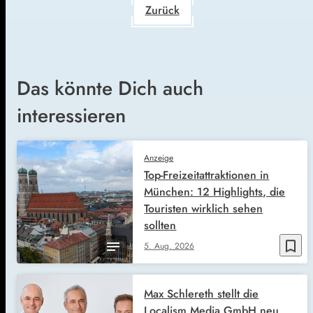
Zurück
Das könnte Dich auch
interessieren
Anzeige
Top-Freizeitattraktionen in
München: 12 Highlights, die
Touristen wirklich sehen
sollten
bookmark_border
5. Aug. 2026
Max Schlereth stellt die
Localism Media GmbH neu