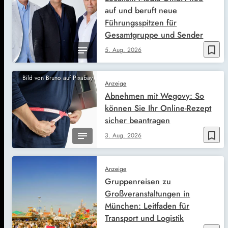
auf und beruft neue
Führungsspitzen für
Gesamtgruppe und Sender
bookmark_border
5. Aug. 2026
Bild von Bruno auf Pixabay
Anzeige
Abnehmen mit Wegovy: So
können Sie Ihr Online-Rezept
sicher beantragen
bookmark_border
3. Aug. 2026
Anzeige
Gruppenreisen zu
Großveranstaltungen in
München: Leitfaden für
Transport und Logistik