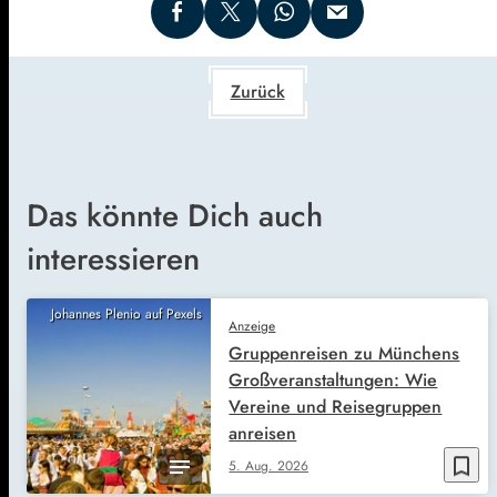
Zurück
Das könnte Dich auch
interessieren
Johannes Plenio auf Pexels
Anzeige
Gruppenreisen zu Münchens
Großveranstaltungen: Wie
Vereine und Reisegruppen
anreisen
bookmark_border
5. Aug. 2026