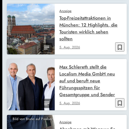
Anzeige
Top-Freizeitattraktionen in
München: 12 Highlights, die
Touristen wirklich sehen
sollten
bookmark_border
5. Aug. 2026
Max Schlereth stellt die
Localism Media GmbH neu
auf und beruft neue
Führungsspitzen für
Gesamtgruppe und Sender
bookmark_border
5. Aug. 2026
Bild von Bruno auf Pixabay
Anzeige