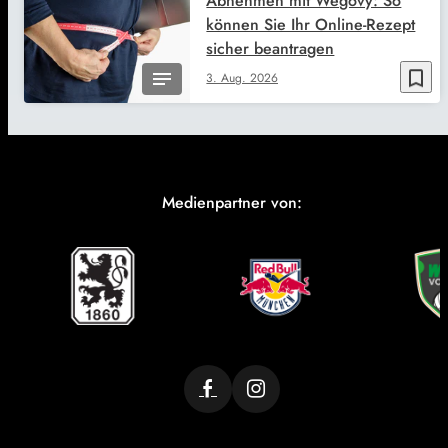
Abnehmen mit Wegovy: So
können Sie Ihr Online-Rezept
sicher beantragen
bookmark_border
3. Aug. 2026
Medienpartner von: