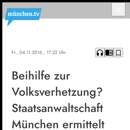
menu
headphones
chrome_reader_mode
bookmark_border
Fr., 04.11.2016
, 17:22 Uhr
Beihilfe zur
Volksverhetzung?
Staatsanwaltschaft
München ermittelt